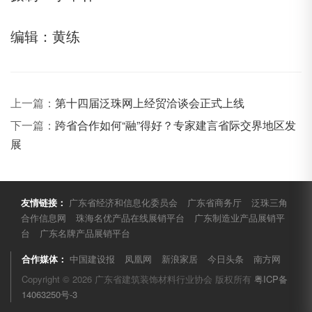
编辑：黄练
上一篇：
第十四届泛珠网上经贸洽谈会正式上线
下一篇：
跨省合作如何“融”得好？专家建言省际交界地区发
展
友情链接：
广东省经济和信息化委员会
广东省商务厅
泛珠三角
合作信息网
珠海名优产品在线展销平台
广东制造业产品展销平
台
广东名牌产品展销平台
合作媒体：
中国建设报
凤凰网
新浪家居
今日头条
南方网
Copyright © 2026 广东省建筑装饰材料行业协会 版权所有
粤ICP备
14063250号-3